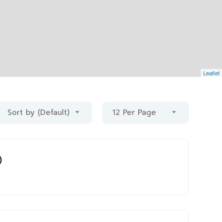
Leaflet
Sort by (Default)
12 Per Page
)