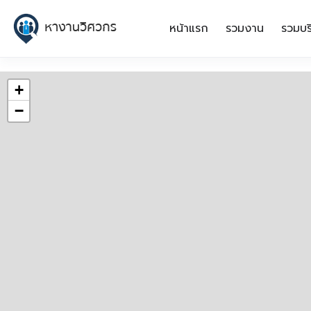
หน้าแรก
รวมงาน
รวมบร
+
−