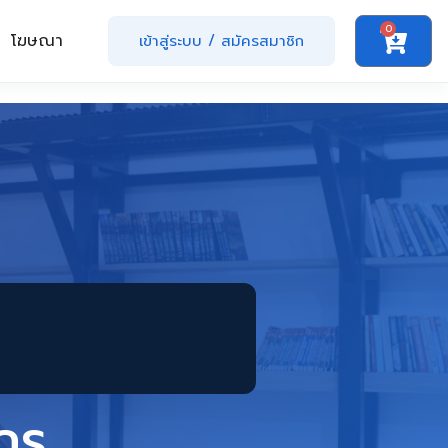
0
โฆษณา
เข้าสู่ระบบ
/
สมัครสมาชิก
กร