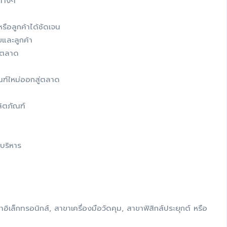
ต่างๆ
ือลูกค้าได้ชัดเจน
และลูกค้า
รตลาด
ณฑ์ใหม่ออกสู่ตลาด
ิตภัณฑ์
บริหาร
เล็กทรอนิกส์, สาขาเครื่องมือวัดคุม, สาขาฟิสิกส์ประยุกต์ หรือ