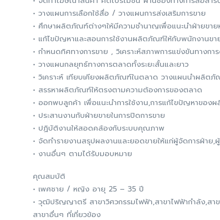
• จัดทำโฆษณาสินค้า คิดโปรโมชั่น ผ่านช่องทางการสื่อสาร
• วางแผนการเลือกใช้สื่อ / วางแผนการส่งเสริมการขาย
• ศึกษาผลิตภัณฑ์ต่างๆให้มีความชำนาญเพื่อแนะนำฝ่ายขายหร
• แก้ไขปัญหาและสอนการใช้งานผลิตภัณฑ์ให้กับพนักงานขาย
• กำหนดทิศทางการขาย , วิเคราะห์สภาพการแข่งขันทางกา
• วางแผนกลยุทธ์ทางการตลาดทั้งระยะสั้นและยาว
• วิเคราะห์ เทียบเคียงผลิตภัณฑ์ในตลาด วางแผนนำผลิตภั
• สรรหาผลิตภัณฑ์ให้ตรงตามความต้องการของตลาด
• ออกพบลูกค้า เพื่อแนะนำการใช้งาน,การแก้ไขปัญหาของผล
• ประสานงานกับฝ่ายขายในการปิดการขาย
• ปฏิบัติงานให้สอดคล้องกับระบบคุณภาพ
• จัดทำรายงานสรุปผลงานและยอดขายให้แก่ผู้จัดการฝ่าย,ผู้
• งานอื่นๆ ตามได้รับมอบหมาย
คุณสมบัติ
• เพศชาย / หญิง อายุ 25 – 35 ปี
• วุฒิปริญญาตรี สาขาวิศวกรรมไฟฟ้า,สาขาไฟฟ้ากำลัง,สาขาอิ
สาขาอื่นๆ ที่เกี่ยวข้อง