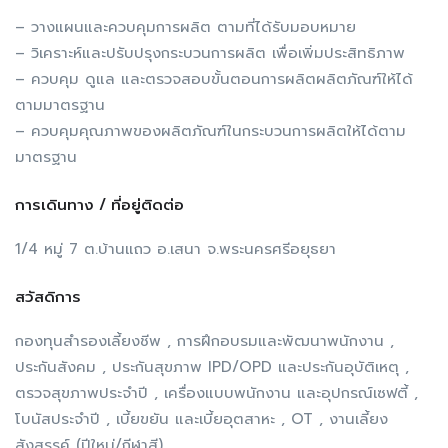
– วางแผนและควบคุมการผลิต ตามที่ได้รับมอบหมาย
– วิเคราะห์และปรับปรุงกระบวนการผลิต เพื่อเพิ่มประสิทธิภาพ
– ควบคุม ดูแล และตรวจสอบขั้นตอนการผลิตผลิตภัณฑ์ให้ได้
ตามมาตรฐาน
– ควบคุมคุณภาพของผลิตภัณฑ์ในกระบวนการผลิตให้ได้ตาม
มาตรฐาน
การเดินทาง / ที่อยู่ติดต่อ
1/4 หมู่ 7 ต.บ้านแถว อ.เสนา จ.พระนครศรีอยุธยา
สวัสดิการ
กองทุนสำรองเลี้ยงชีพ , การฝึกอบรมและพัฒนาพนักงาน ,
ประกันสังคม , ประกันสุขภาพ IPD/OPD และประกันอุบัติเหตุ ,
ตรวจสุขภาพประจำปี , เครื่องแบบพนักงาน และอุปกรณ์เซฟตี้ ,
โบนัสประจำปี , เบี้ยขยัน และเบี้ยอุตสาหะ , OT , งานเลี้ยง
สังสรรค์ (ปีใหม่/กีฬาสี)